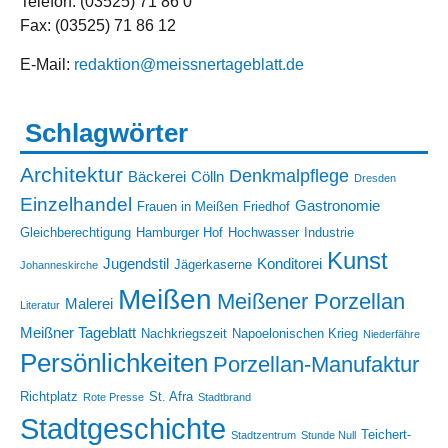
Telefon: (03525) 71 86 0
Fax: (03525) 71 86 12
E-Mail:
redaktion@meissnertageblatt.de
Schlagwörter
Architektur
Denkmalpflege
Bäckerei
Cölln
Dresden
Einzelhandel
Gastronomie
Frauen in Meißen
Friedhof
Gleichberechtigung
Hamburger Hof
Hochwasser
Industrie
Kunst
Jugendstil
Konditorei
Jägerkaserne
Johanneskirche
Meißen
Meißener Porzellan
Malerei
Literatur
Meißner Tageblatt
Nachkriegszeit
Napoelonischen Krieg
Niederfähre
Persönlichkeiten
Porzellan-Manufaktur
Richtplatz
St. Afra
Rote Presse
Stadtbrand
Stadtgeschichte
Teichert-
Stadtzentrum
Stunde Null