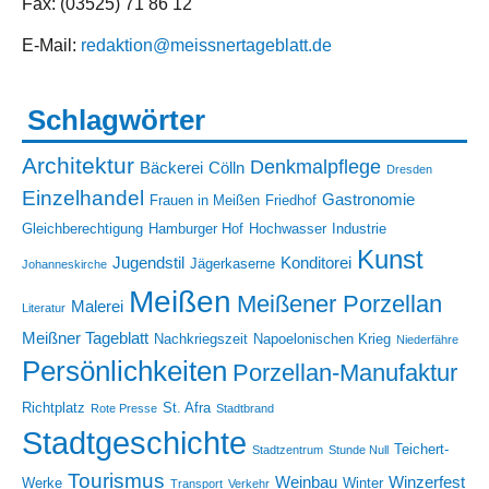
Fax: (03525) 71 86 12
E-Mail:
redaktion@meissnertageblatt.de
Schlagwörter
Architektur
Denkmalpflege
Bäckerei
Cölln
Dresden
Einzelhandel
Gastronomie
Frauen in Meißen
Friedhof
Gleichberechtigung
Hamburger Hof
Hochwasser
Industrie
Kunst
Jugendstil
Konditorei
Jägerkaserne
Johanneskirche
Meißen
Meißener Porzellan
Malerei
Literatur
Meißner Tageblatt
Nachkriegszeit
Napoelonischen Krieg
Niederfähre
Persönlichkeiten
Porzellan-Manufaktur
Richtplatz
St. Afra
Rote Presse
Stadtbrand
Stadtgeschichte
Teichert-
Stadtzentrum
Stunde Null
Tourismus
Weinbau
Winzerfest
Werke
Winter
Transport
Verkehr