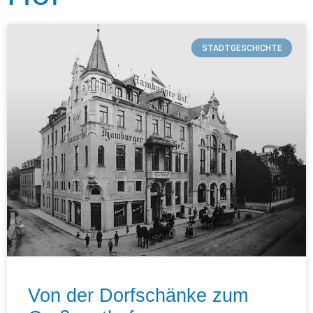
STADTGESCHICHTE
Von der Dorfschänke zum